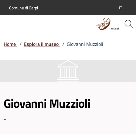
IT
Comune di Carpi
SELEZION
Home
/
Esplora il museo
/
Giovanni Muzzioli
Giovanni Muzzioli
-