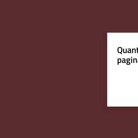
Quant
pagin