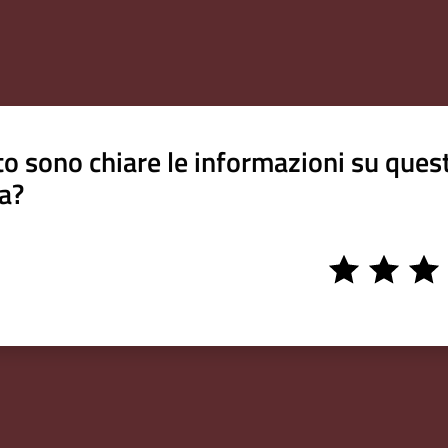
o sono chiare le informazioni su ques
a?
1
2
3
stars
stars
stars