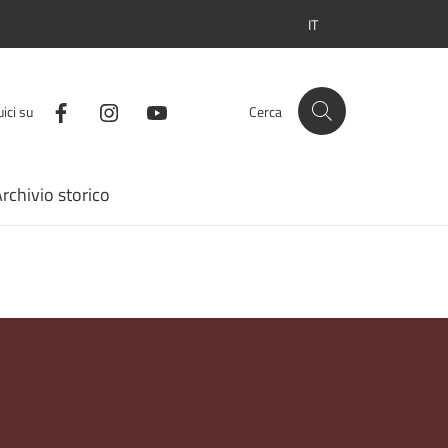
IT
SELEZIONE LINGUA: LI
ici su
Cerca
rchivio storico