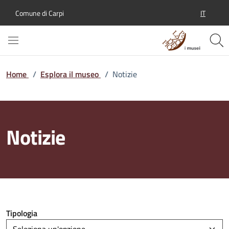
IT
Comune di Carpi
SELEZION
Home
/
Esplora il museo
/
Notizie
Notizie
Tipologia