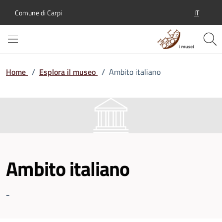
IT
Comune di Carpi
SELEZION
Home
/
Esplora il museo
/
Ambito italiano
Ambito italiano
-