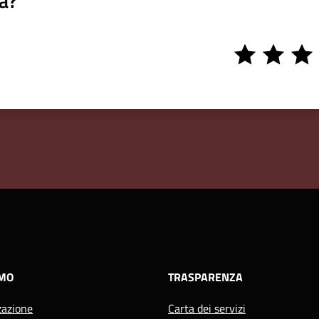
a?
1
2
3
stars
stars
stars
AMO
TRASPARENZA
zazione
Carta dei servizi