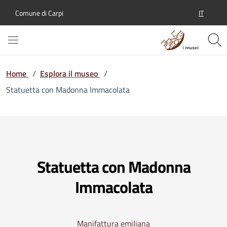
IT
Comune di Carpi
SELEZION
Home
/
Esplora il museo
/
Statuetta con Madonna Immacolata
Statuetta con Madonna
Immacolata
Manifattura emiliana