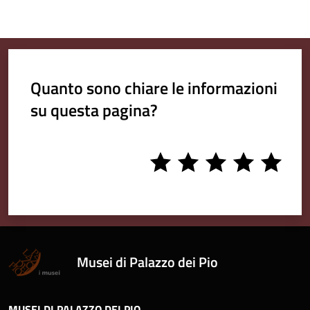
Quanto sono chiare le informazioni
su questa pagina?
1
2
3
4
5
stars
stars
stars
stars
stars
Musei di Palazzo dei Pio
MUSEI DI PALAZZO DEI PIO