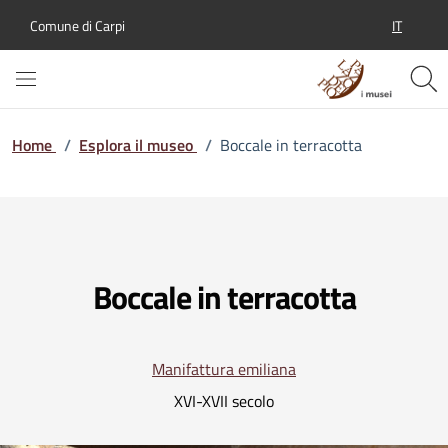
IT
Comune di Carpi
SELEZION
Home
/
Esplora il museo
/
Boccale in terracotta
Boccale in terracotta
Manifattura emiliana
XVI-XVII secolo