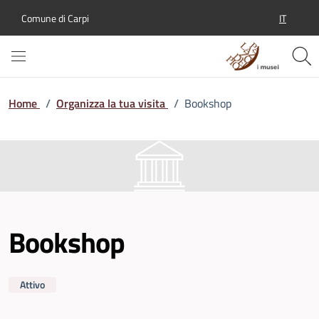
IT
Comune di Carpi
SELEZION
Home
/
Organizza la tua visita
/
Bookshop
Bookshop
Attivo