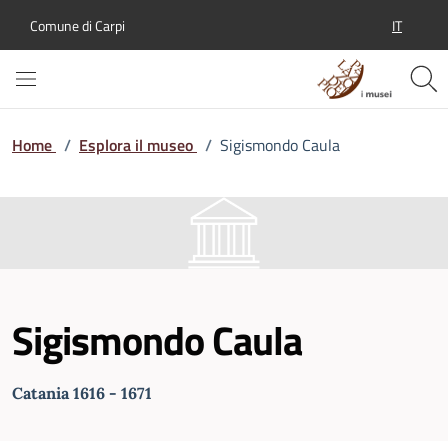
IT
Comune di Carpi
SELEZION
Home
/
Esplora il museo
/
Sigismondo Caula
Sigismondo Caula
Catania 1616 - 1671