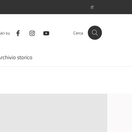
IT
SELEZIONE LINGUA: LI
ici su
Cerca
rchivio storico