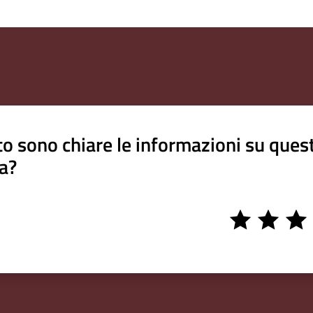
o sono chiare le informazioni su ques
a?
1
2
3
stars
stars
stars