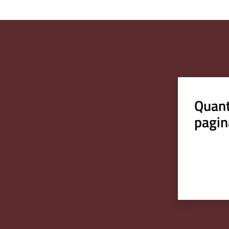
Quant
pagin