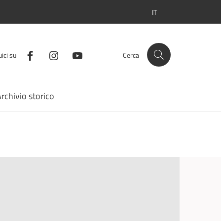
IT
SELEZIONE LINGUA: LI
ici su
Cerca
rchivio storico