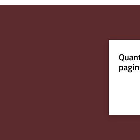
Quant
pagin