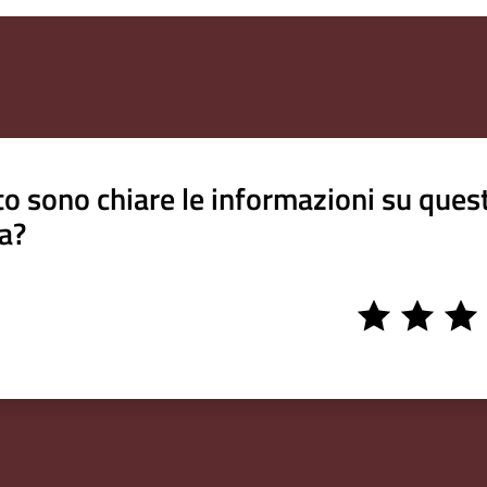
o sono chiare le informazioni su ques
a?
1
2
3
stars
stars
stars