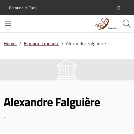
IT
Comune di Carpi
SELEZION
Home
/
Esplora il museo
/
Alexandre Falguière
Alexandre Falguière
-