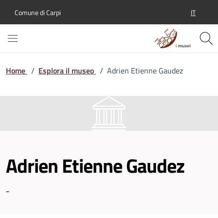
IT
Comune di Carpi
SELEZION
Home
/
Esplora il museo
/
Adrien Etienne Gaudez
Adrien Etienne Gaudez
-