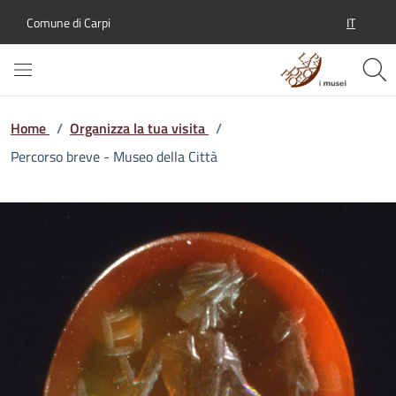
IT
Comune di Carpi
SELEZION
Home
/
Organizza la tua visita
/
Percorso breve - Museo della Città