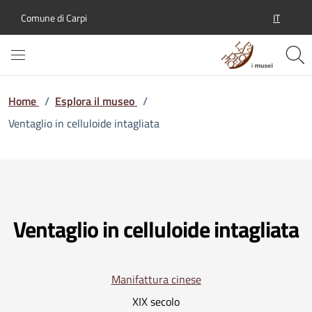
IT
Comune di Carpi
SELEZION
Home
/
Esplora il museo
/
Ventaglio in celluloide intagliata
Ventaglio in celluloide intagliata
Manifattura cinese
XIX secolo