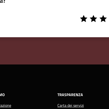
a?
1
2
3
stars
stars
stars
AMO
TRASPARENZA
zazione
Carta dei servizi