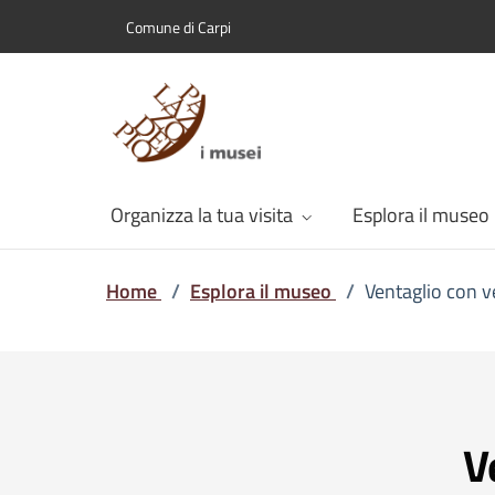
Comune di Carpi
Organizza la tua visita
Esplora il museo
Home
/
Esplora il museo
/
Ventaglio con v
V