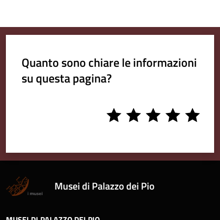
Quanto sono chiare le informazioni
su questa pagina?
1
2
3
4
5
stars
stars
stars
stars
stars
Musei di Palazzo dei Pio
MUSEI DI PALAZZO DEI PIO