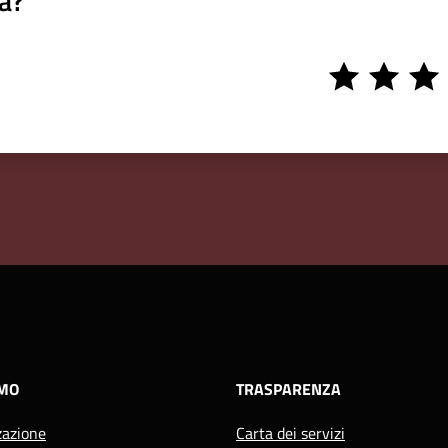
a?
1
2
3
stars
stars
stars
AMO
TRASPARENZA
zazione
Carta dei servizi