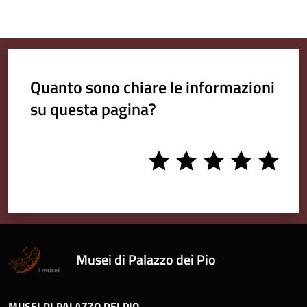
Quanto sono chiare le informazioni
su questa pagina?
1
2
3
4
5
stars
stars
stars
stars
stars
Musei di Palazzo dei Pio
MUSEI DI PALAZZO DEI PIO