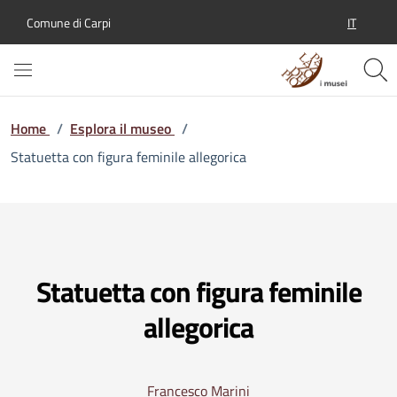
IT
Comune di Carpi
SELEZION
Home
/
Esplora il museo
/
Statuetta con figura feminile allegorica
Statuetta con figura feminile
allegorica
Francesco Marini