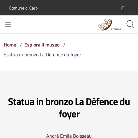
IT
Comune di Carpi
SELEZION
Home
/
Esplora il museo
/
Statua in bronzo La Dèfence du foyer
Statua in bronzo La Dèfence du
foyer
Andrè Emile Boisseau