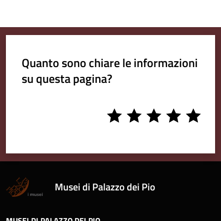
Quanto sono chiare le informazioni
su questa pagina?
1
2
3
4
5
stars
stars
stars
stars
stars
Musei di Palazzo dei Pio
MUSEI DI PALAZZO DEI PIO