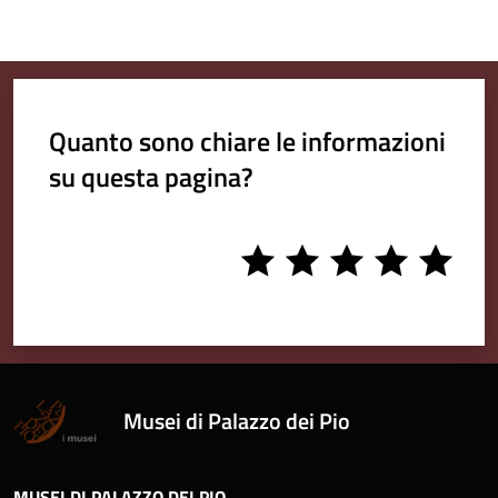
Quanto sono chiare le informazioni
su questa pagina?
1
2
3
4
5
stars
stars
stars
stars
stars
Musei di Palazzo dei Pio
MUSEI DI PALAZZO DEI PIO