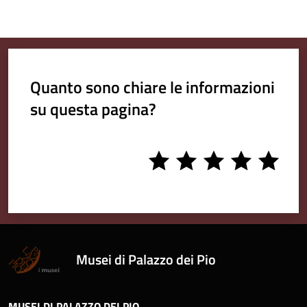
Quanto sono chiare le informazioni
su questa pagina?
1
2
3
4
5
stars
stars
stars
stars
stars
Musei di Palazzo dei Pio
MUSEI DI PALAZZO DEI PIO