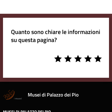
Quanto sono chiare le informazioni
su questa pagina?
1
2
3
4
5
stars
stars
stars
stars
stars
Musei di Palazzo dei Pio
MUSEI DI PALAZZO DEI PIO