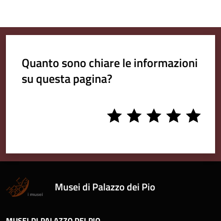
Quanto sono chiare le informazioni
su questa pagina?
1
2
3
4
5
stars
stars
stars
stars
stars
Musei di Palazzo dei Pio
MUSEI DI PALAZZO DEI PIO