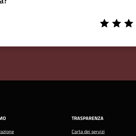
a?
1
2
3
stars
stars
stars
AMO
TRASPARENZA
zazione
Carta dei servizi