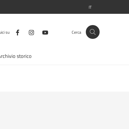
IT
SELEZIONE LINGUA: LI
ici su
Cerca
rchivio storico