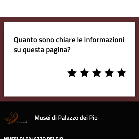
Quanto sono chiare le informazioni
su questa pagina?
1
2
3
4
5
stars
stars
stars
stars
stars
Musei di Palazzo dei Pio
MUSEI DI PALAZZO DEI PIO