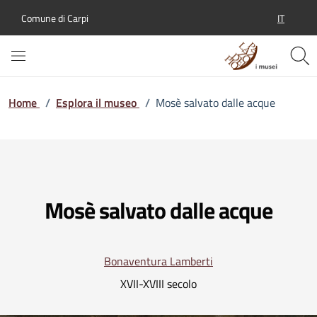
IT
Comune di Carpi
SELEZION
Home
/
Esplora il museo
/
Mosè salvato dalle acque
Mosè salvato dalle acque
Bonaventura Lamberti
XVII-XVIII secolo