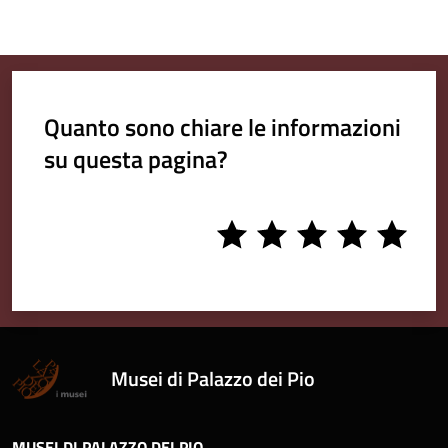
Quanto sono chiare le informazioni
su questa pagina?
1
2
3
4
5
stars
stars
stars
stars
stars
Musei di Palazzo dei Pio
MUSEI DI PALAZZO DEI PIO