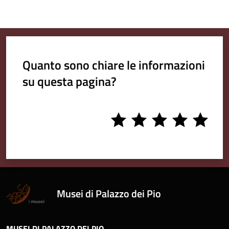
Quanto sono chiare le informazioni
su questa pagina?
1
2
3
4
5
stars
stars
stars
stars
stars
Musei di Palazzo dei Pio
MUSEI DI PALAZZO DEI PIO