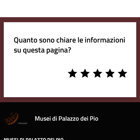
Quanto sono chiare le informazioni
su questa pagina?
1
2
3
4
5
stars
stars
stars
stars
stars
Musei di Palazzo dei Pio
MUSEI DI PALAZZO DEI PIO