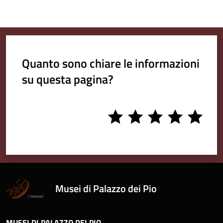
Quanto sono chiare le informazioni
su questa pagina?
1
2
3
4
5
stars
stars
stars
stars
stars
Musei di Palazzo dei Pio
MUSEI DI PALAZZO DEI PIO