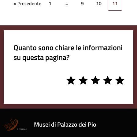
« Precedente
1
…
9
10
11
Quanto sono chiare le informazioni
su questa pagina?
1
2
3
4
5
stars
stars
stars
stars
stars
Musei di Palazzo dei Pio