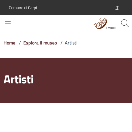
IT
Comune di Carpi
SELEZION
Home
/
Esplora il museo
/
Artisti
Artisti