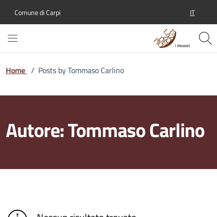
IT
Comune di Carpi
SELEZION
Home
/
Posts by Tommaso Carlino
Autore:
Tommaso Carlino