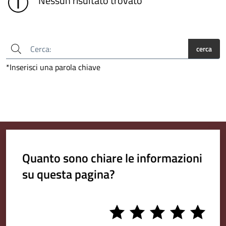
Nessun risultato trovato
cerca
*Inserisci una parola chiave
Quanto sono chiare le informazioni
su questa pagina?
1
2
3
4
5
stars
stars
stars
stars
stars