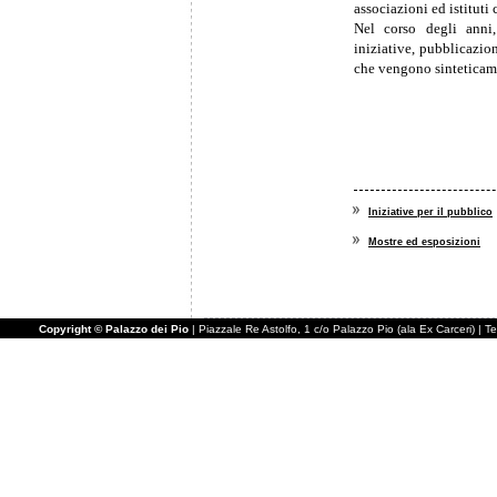
associazioni ed istituti 
Nel corso degli anni,
iniziative, pubblicazio
che vengono sinteticamen
Iniziative per il pubblico
Mostre ed esposizioni
Copyright © Palazzo dei Pio
| Piazzale Re Astolfo, 1 c/o Palazzo Pio (ala Ex Carceri) |