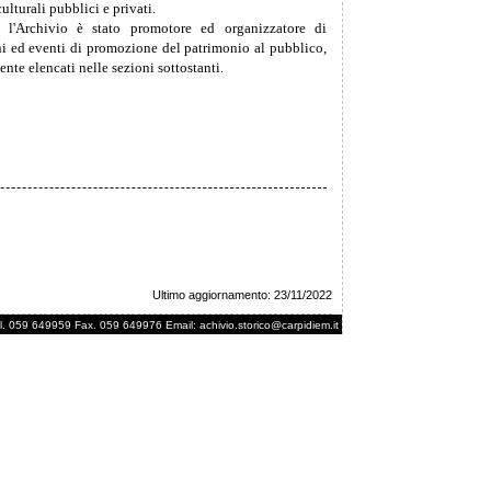
culturali pubblici e privati.
 l'Archivio è stato promotore ed organizzatore di
ni ed eventi di promozione del patrimonio al pubblico,
te elencati nelle sezioni sottostanti.
Ultimo aggiornamento: 23/11/2022
 Tel. 059 649959 Fax. 059 649976 Email:
achivio.storico@carpidiem.it