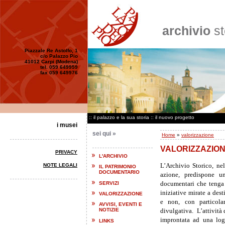
archivio
st
Piazzale Re Astolfo, 1
c/o Palazzo Pio
41012 Carpi (Modena)
tel. 059 649959
fax 059 649976
::
il palazzo e la sua storia
::
il nuovo progetto
i musei
sei qui »
Home
»
valorizzazione
VALORIZZAZIO
PRIVACY
L'ARCHIVIO
L’Archivio Storico, nel
NOTE LEGALI
IL PATRIMONIO
DOCUMENTARIO
azione, predispone u
documentari che tenga 
SERVIZI
iniziative mirate a desti
VALORIZZAZIONE
e non, con particolar
AVVISI, EVENTI E
divulgativa. L’attività
NOTIZIE
improntata ad una logi
LINKS